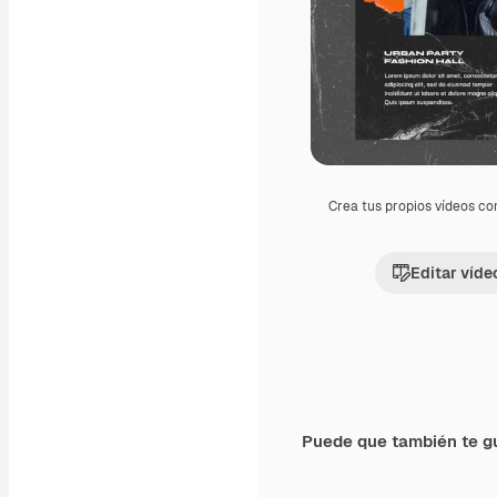
Crea tus propios vídeos co
Editar víde
Puede que también te g
Premium
Premium