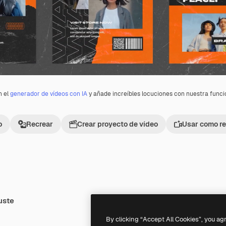
n el
generador de vídeos con IA
y añade increíbles locuciones con nuestra func
o
Recrear
Crear proyecto de vídeo
Usar como re
uste
By clicking “Accept All Cookies”, you ag