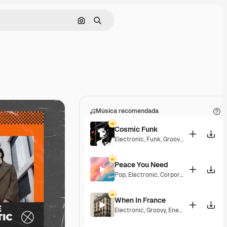
Buscar por imagen
Buscar
Música recomendada
Cosmic Funk
Electronic
,
Funk
,
Groovy
,
Energetic
Peace You Need
Pop
,
Electronic
,
Corporate
,
Groovy
,
Laid
When In France
Electronic
,
Groovy
,
Energetic
,
Playful
,
Ex