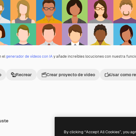
n el
generador de vídeos con IA
y añade increíbles locuciones con nuestra func
o
Recrear
Crear proyecto de vídeo
Usar como re
uste
Premium
Premium
By clicking “Accept All Cookies”, you ag