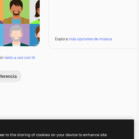
Explora
más opciones de música
ión
texto a voz con IA
ferencia
Premium
Premium
Premium
Premium
ree to the storing of cookies on your device to enhance site