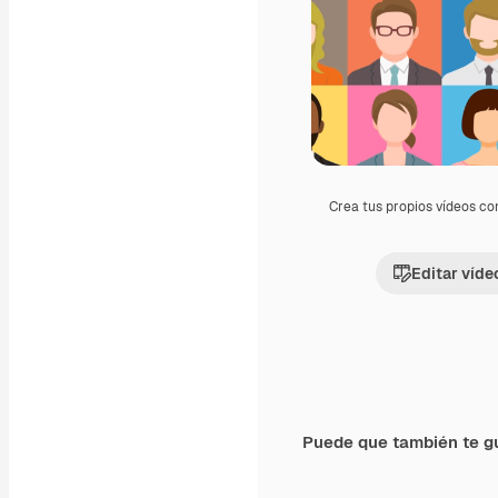
Crea tus propios vídeos co
Editar víde
Puede que también te g
Premium
Premium