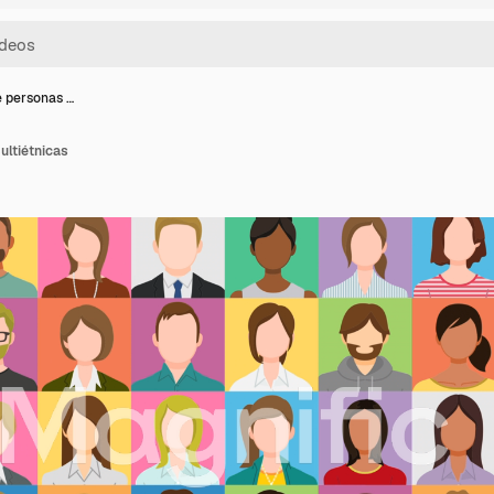
e personas …
ultiétnicas