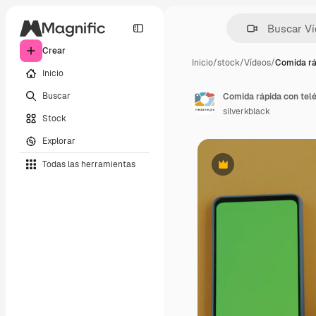
Crear
Inicio
/
stock
/
Vídeos
/
Comida rá
Inicio
Buscar
Comida rápida con telé
silverkblack
Stock
Explorar
Todas las herramientas
Premium