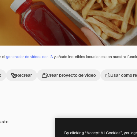
n el
generador de vídeos con IA
y añade increíbles locuciones con nuestra func
o
Recrear
Crear proyecto de vídeo
Usar como re
uste
Premium
Premium
By clicking “Accept All Cookies”, you ag