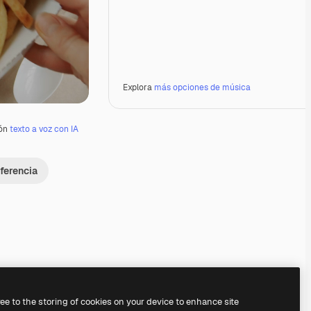
Explora
más opciones de música
ión
texto a voz con IA
ferencia
Premium
Premium
Premium
Premium
ree to the storing of cookies on your device to enhance site