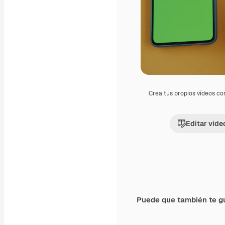
Crea tus propios vídeos co
Editar víde
Puede que también te g
Premium
Premium