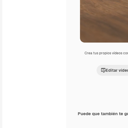
Crea tus propios vídeos co
Editar víde
Puede que también te g
Premium
Premium