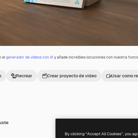
n el
generador de vídeos con IA
y añade increíbles locuciones con nuestra func
o
Recrear
Crear proyecto de vídeo
Usar como re
uste
Premium
Premium
By clicking “Accept All Cookies”, you ag