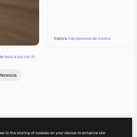
Explora
más opciones de música
ión
texto a voz con IA
ferencia
Premium
Premium
Premium
Premium
ree to the storing of cookies on your device to enhance site