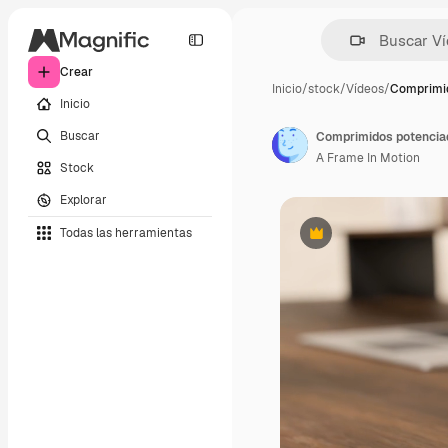
Crear
Inicio
/
stock
/
Vídeos
/
Comprimi
Inicio
Buscar
Comprimidos potencia
A Frame In Motion
Stock
Explorar
Todas las herramientas
Premium