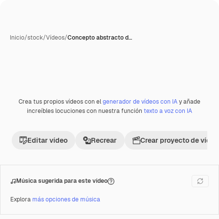
Inicio
/
stock
/
Vídeos
/
Concepto abstracto d…
Crea tus propios vídeos con el
generador de vídeos con IA
y añade
Premium
increíbles locuciones con nuestra función
texto a voz con IA
Editar vídeo
Recrear
Crear proyecto de vídeo
Música sugerida para este vídeo
Explora
más opciones de música