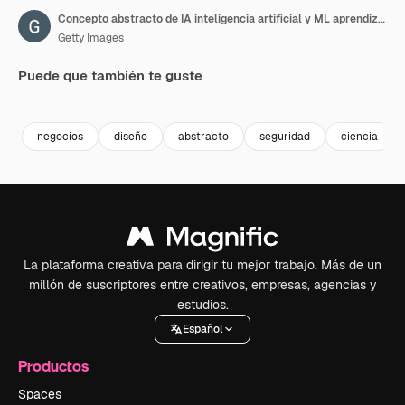
Concepto abstracto de IA inteligencia artificial y ML aprendizaje automático, núcleo de computación CPU GPU con flujos de información. Máquina informática de aprendizaje profundo de datos. Bucle sin interrupciones, renderizado 3D g.
Getty Images
Puede que también te guste
Premium
Premium
Premium
Premium
negocios
diseño
abstracto
seguridad
ciencia
La plataforma creativa para dirigir tu mejor trabajo. Más de un
millón de suscriptores entre creativos, empresas, agencias y
estudios.
Español
Productos
Spaces