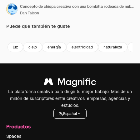
Concepto de chispa creativa con una bombilla rodeada de nubes, generado por IA
Dan Talson
Puede que también te guste
Premium
Premium
Premium
Premium
Generado p
luz
cielo
energía
electricidad
naturaleza
vidr
La plataforma creativa para dirigir tu mejor trabajo. Más de un
millón de suscriptores entre creativos, empresas, agencias y
estudios.
Español
Productos
Spaces