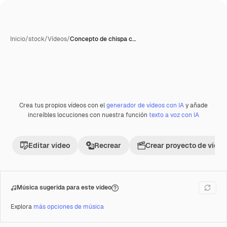
Inicio
/
stock
/
Vídeos
/
Concepto de chispa c…
Generada con IA
Crea tus propios vídeos con el
generador de vídeos con IA
y añade
Premium
increíbles locuciones con nuestra función
texto a voz con IA
Editar vídeo
Recrear
Crear proyecto de vídeo
Música sugerida para este vídeo
Explora
más opciones de música