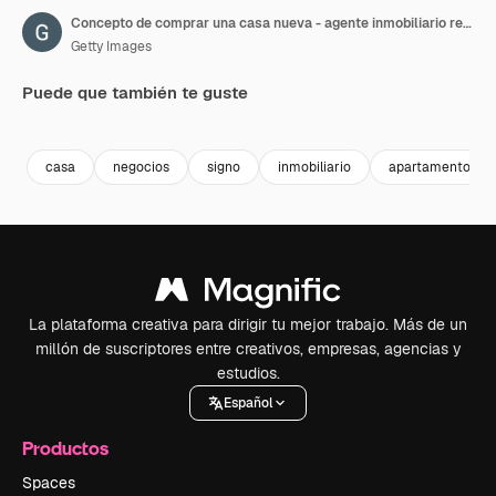
Concepto de comprar una casa nueva - agente inmobiliario redactando documentos en la oficina
Getty Images
Puede que también te guste
Premium
Premium
Premium
Premium
casa
negocios
signo
inmobiliario
apartamento
La plataforma creativa para dirigir tu mejor trabajo. Más de un
millón de suscriptores entre creativos, empresas, agencias y
estudios.
Español
Productos
Spaces