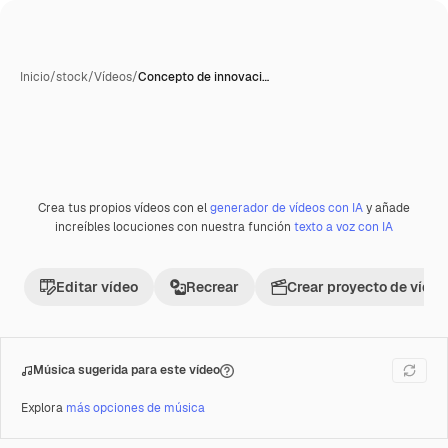
Inicio
/
stock
/
Vídeos
/
Concepto de innovaci…
Generada con IA
Crea tus propios vídeos con el
generador de vídeos con IA
y añade
Premium
increíbles locuciones con nuestra función
texto a voz con IA
Editar vídeo
Recrear
Crear proyecto de vídeo
Música sugerida para este vídeo
Explora
más opciones de música