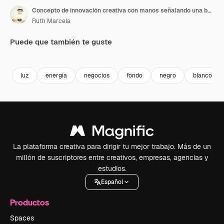
Concepto de innovación creativa con manos señalando una bombilla brillante
Ruth Marcela
Puede que también te guste
Premium
Premium
Generado por IA
Premium
Premium
Generado p
luz
energía
negocios
fondo
negro
blanco
La plataforma creativa para dirigir tu mejor trabajo. Más de un
millón de suscriptores entre creativos, empresas, agencias y
estudios.
Español
Productos
Spaces