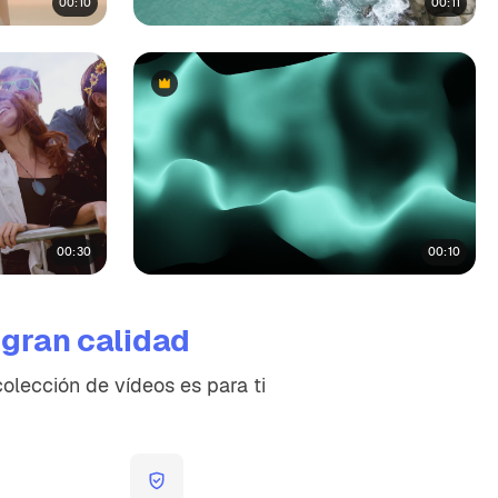
00:10
00:11
Premium
Premium
00:30
00:10
e
gran calidad
colección de vídeos es para ti