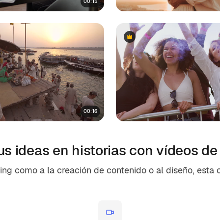
00:15
Premium
Premium
00:16
us ideas en historias con vídeos d
ing como a la creación de contenido o al diseño, esta 