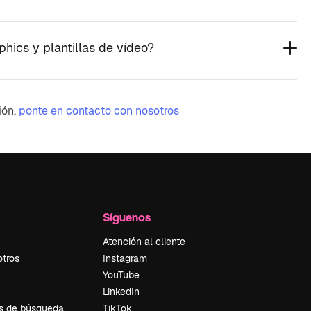
hics y plantillas de vídeo?
ión,
ponte en contacto con nosotros
Síguenos
Atención al cliente
otros
Instagram
YouTube
LinkedIn
s de búsqueda
TikTok