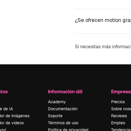
¿Se ofrecen motion grap
Si necesitas más informac
tos
Información útil
Empresa
Academy
Precios
e de IA
Documentación
Sobre nos
or de imágenes
Soporte
Reviews
or de vídeos
Términos de uso
Empleo
 voz
Política de privacidad
Tendencia