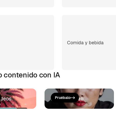
Comida y bebida
o contenido con IA
ídeos
Mejorar vídeo
Pruébalo