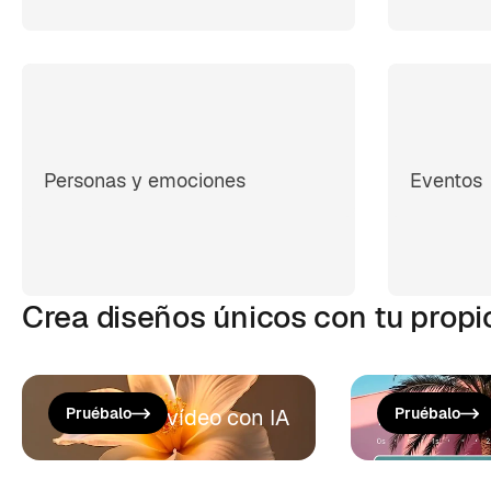
Personas y emociones
Eventos
Crea diseños únicos con tu propi
Generar un vídeo con IA
Pruébalo
Editor de v
Pruébalo