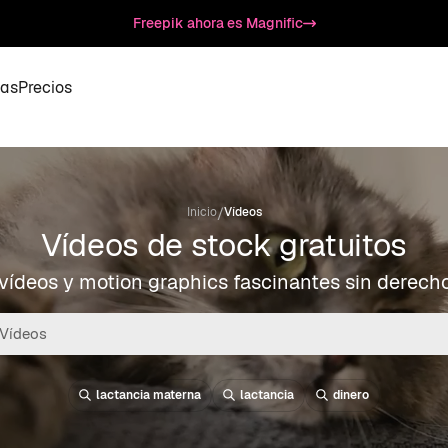
Freepik ahora es Magnific
as
Precios
/
Inicio
Vídeos
Vídeos de stock gratuitos
ídeos y motion graphics fascinantes sin derech
lactancia materna
lactancia
dinero