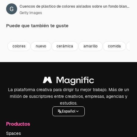
Cuencos de plástico de colores aislados sobre un fondo blanco,
Getty Images
Puede que también te guste
Premium
Premium
Premium
Premium
colores
nuevo
cerámica
amarillo
comida
dis
La plataforma creativa para dirigir tu mejor trabajo. Más de un
millón de suscriptores entre creativos, empresas, agencias y
estudios.
Español
Productos
Spaces