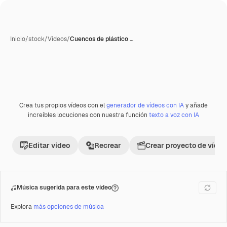
Inicio
/
stock
/
Vídeos
/
Cuencos de plástico …
Crea tus propios vídeos con el
generador de vídeos con IA
y añade
Premium
increíbles locuciones con nuestra función
texto a voz con IA
Editar vídeo
Recrear
Crear proyecto de vídeo
Música sugerida para este vídeo
Explora
más opciones de música