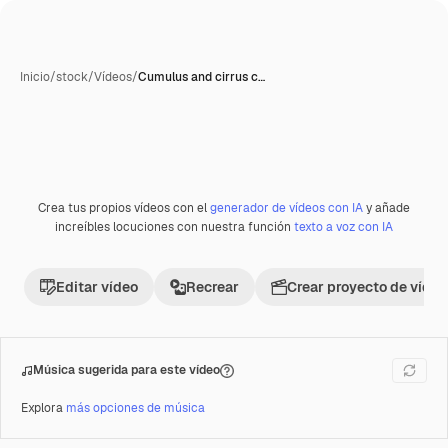
Inicio
/
stock
/
Vídeos
/
Cumulus and cirrus c…
Crea tus propios vídeos con el
generador de vídeos con IA
y añade
Premium
increíbles locuciones con nuestra función
texto a voz con IA
Editar vídeo
Recrear
Crear proyecto de vídeo
Música sugerida para este vídeo
Explora
más opciones de música