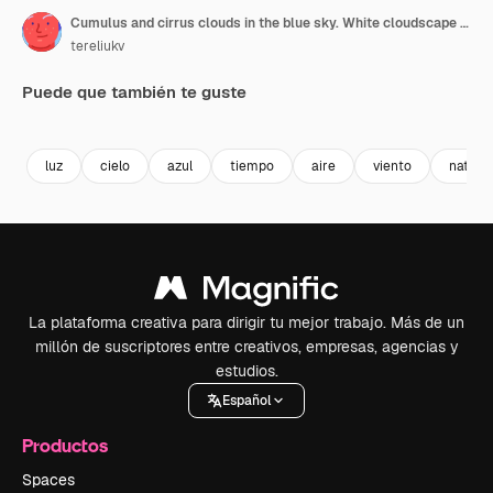
Cumulus and cirrus clouds in the blue sky. White cloudscape in the bright light of the summer sun. Timelapse. Vertical video
tereliukv
Puede que también te guste
Premium
Premium
Premium
Premium
Generado p
luz
cielo
azul
tiempo
aire
viento
natura
La plataforma creativa para dirigir tu mejor trabajo. Más de un
millón de suscriptores entre creativos, empresas, agencias y
estudios.
Español
Productos
Spaces