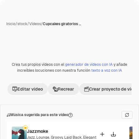
Inicio
/
stock
/
Vídeos
/
Cupcakes giratorios …
Crea tus propios vídeos con el
generador de vídeos con IA
y añade
Premium
increíbles locuciones con nuestra función
texto a voz con IA
Editar vídeo
Recrear
Crear proyecto de vídeo
Música sugerida para este vídeo
Jazzmoke
Jazz
,
Lounge
,
Groovy
,
Laid Back
,
Elegant