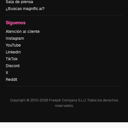
Sala de prensa
¿Buscas magnific.ai?
Síguenos
Atención al cliente
Instagram
YouTube
LinkedIn
TikTok
Discord
X
Reddit
Copyright © 2010-
2026
Freepik Company S.L.U.
Todos los derechos
reservados
.