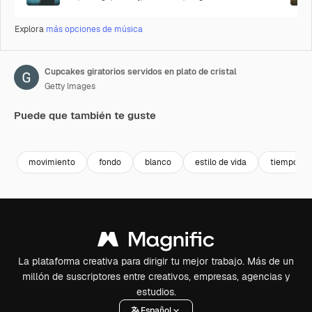
Explora
más opciones de música
Cupcakes giratorios servidos en plato de cristal
Getty Images
Puede que también te guste
Premium
Premium
Premium
Premium
movimiento
fondo
blanco
estilo de vida
tiempo
La plataforma creativa para dirigir tu mejor trabajo. Más de un
millón de suscriptores entre creativos, empresas, agencias y
estudios.
Español