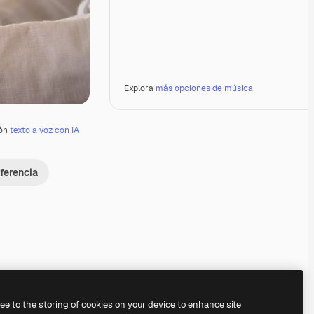
Explora
más opciones de música
ión
texto a voz con IA
ferencia
Premium
Premium
Premium
Premium
ree to the storing of cookies on your device to enhance site