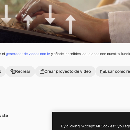
n el
generador de vídeos con IA
y añade increíbles locuciones con nuestra func
o
Recrear
Crear proyecto de vídeo
Usar como re
uste
Premium
Premium
By clicking “Accept All Cookies”, you ag