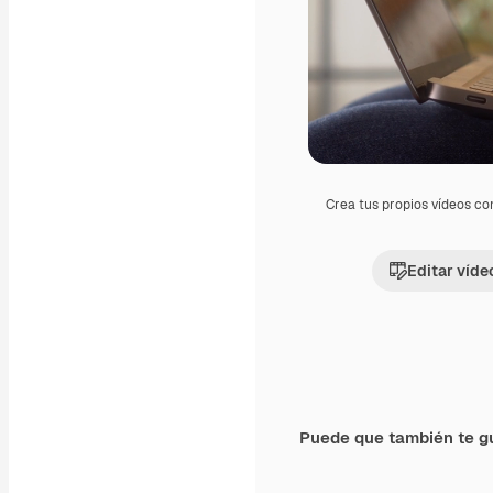
Crea tus propios vídeos co
Editar víde
Puede que también te g
Premium
Premium