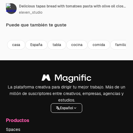
Delicious tapas bread with tomatoes pasta with olive oil close-up, bruschetta with red sauce ketchup, olives dry tomatoes and tasty sandwich bar appetizer, buffet
eleven_studio
Puede que también te guste
Premium
Premium
Premium
Premium
casa
España
tabla
cocina
comida
familia
La plataforma creativa para dirigir tu mejor trabajo. Más de un
millón de suscriptores entre creativos, empresas, agencias y
estudios.
Español
Productos
Spaces