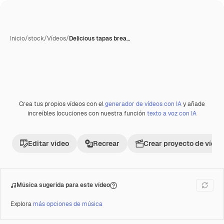
Inicio
/
stock
/
Vídeos
/
Delicious tapas brea…
Crea tus propios vídeos con el
generador de vídeos con IA
y añade
Premium
increíbles locuciones con nuestra función
texto a voz con IA
Editar vídeo
Recrear
Crear proyecto de vídeo
Música sugerida para este vídeo
Explora
más opciones de música