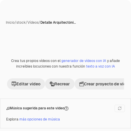
Inicio
/
stock
/
Vídeos
/
Detalle Arquitectóni…
Crea tus propios vídeos con el
generador de vídeos con IA
y añade
Premium
increíbles locuciones con nuestra función
texto a voz con IA
Editar vídeo
Recrear
Crear proyecto de vídeo
Música sugerida para este vídeo
Explora
más opciones de música