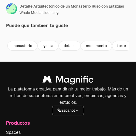
Detalle Arquitectónico de un Monasterio Ruso con Estatuas
Whale Media Licensing
Puede que también te guste
Premium
Premium
Premium
Premium
monasterio
iglesia
detalle
monumento
torre
La plataforma creativa para dirigir tu mejor trabajo. Más de un
millón de suscriptores entre creativos, empresas, agencias y
estudios.
Español
Productos
Spaces