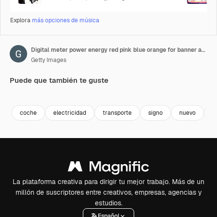
Explora
más opciones de música
Digital meter power energy red pink blue orange for banner and analysis advertise
Getty Images
Puede que también te guste
Premium
Premium
Premium
Premium
coche
electricidad
transporte
signo
nuevo
i
La plataforma creativa para dirigir tu mejor trabajo. Más de un
millón de suscriptores entre creativos, empresas, agencias y
estudios.
Español