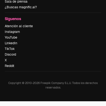
Sala de prensa
¿Buscas magnific.ai?
Síguenos
Atención al cliente
Instagram
YouTube
LinkedIn
TikTok
Discord
X
Reddit
Copyright © 2010-
2026
Freepik Company S.L.U.
Todos los derechos
reservados
.