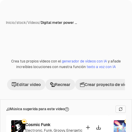
Inicio
/
stock
/
Vídeos
/
Digital meter power …
Crea tus propios vídeos con el
generador de vídeos con IA
y añade
Premium
increíbles locuciones con nuestra función
texto a voz con IA
Editar vídeo
Recrear
Crear proyecto de vídeo
Música sugerida para este vídeo
Cosmic Funk
F
Electronic
,
Funk
,
Groovy
,
Energetic
P