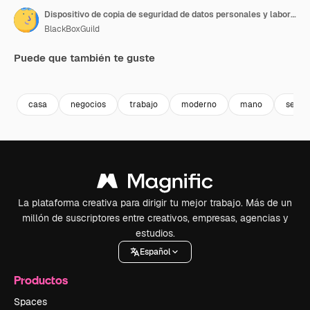
Dispositivo de copia de seguridad de datos personales y laborales para una mujer profesional que trabaja desde casa - concepto de renderizado 3D animado
BlackBoxGuild
Puede que también te guste
Premium
Premium
Premium
Premium
casa
negocios
trabajo
moderno
mano
servic
La plataforma creativa para dirigir tu mejor trabajo. Más de un
millón de suscriptores entre creativos, empresas, agencias y
estudios.
Español
Productos
Spaces