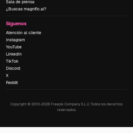
Sala de prensa
¿Buscas magnific.ai?
Síguenos
Atención al cliente
Instagram
YouTube
LinkedIn
TikTok
Discord
X
Reddit
Copyright © 2010-
2026
Freepik Company S.L.U.
Todos los derechos
reservados
.