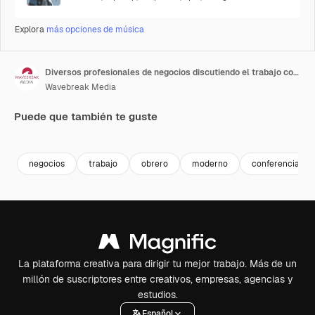
Explora
más opciones de música
Diversos profesionales de negocios discutiendo el trabajo con documentos durante una reunión en la oficina.
Wavebreak Media
Puede que también te guste
Premium
Premium
Premium
Premium
negocios
trabajo
obrero
moderno
conferencia
La plataforma creativa para dirigir tu mejor trabajo. Más de un
millón de suscriptores entre creativos, empresas, agencias y
estudios.
Español