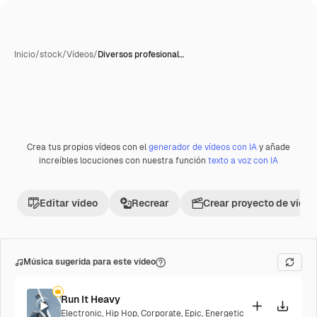
Inicio
/
stock
/
Vídeos
/
Diversos profesional…
Crea tus propios vídeos con el
generador de vídeos con IA
y añade
Premium
increíbles locuciones con nuestra función
texto a voz con IA
Editar vídeo
Recrear
Crear proyecto de vídeo
Música sugerida para este vídeo
Run It Heavy
Electronic
,
Hip Hop
,
Corporate
,
Epic
,
Energetic