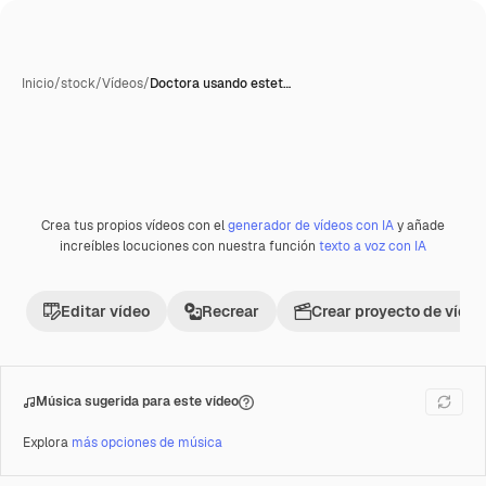
Inicio
/
stock
/
Vídeos
/
Doctora usando estet…
Generada con IA
Crea tus propios vídeos con el
generador de vídeos con IA
y añade
Premium
increíbles locuciones con nuestra función
texto a voz con IA
Editar vídeo
Recrear
Crear proyecto de vídeo
Música sugerida para este vídeo
Explora
más opciones de música