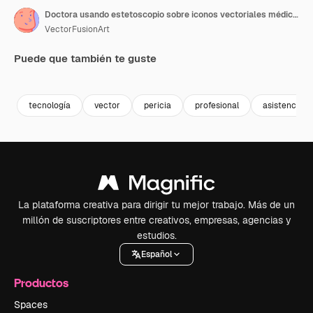
Doctora usando estetoscopio sobre iconos vectoriales médicos
VectorFusionArt
Puede que también te guste
Premium
Premium
Premium
Premium
tecnología
vector
pericia
profesional
asistencia s
La plataforma creativa para dirigir tu mejor trabajo. Más de un
millón de suscriptores entre creativos, empresas, agencias y
estudios.
Español
Productos
Spaces