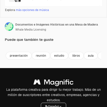
Explora
más opciones de música
Documentos e Imágenes Históricas en una Mesa de Madera
Whale Media Licensing
Puede que también te guste
Premium
Premium
Premium
Premium
presentación
reunión
estudio
libros
aula
inv
La plataforma creativa para dirigir tu mejor trabajo. Más de un
millón de suscriptores entre creativos, empresas, agencias y
estudios.
Español