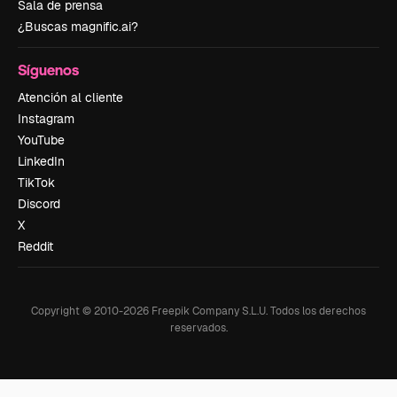
Sala de prensa
¿Buscas magnific.ai?
Síguenos
Atención al cliente
Instagram
YouTube
LinkedIn
TikTok
Discord
X
Reddit
Copyright © 2010-
2026
Freepik Company S.L.U.
Todos los derechos
reservados
.