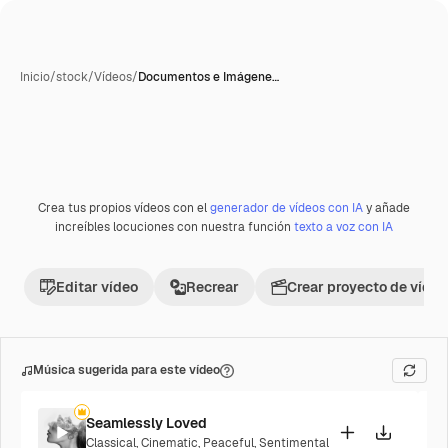
Inicio
/
stock
/
Vídeos
/
Documentos e Imágene…
Generada con IA
Crea tus propios vídeos con el
generador de vídeos con IA
y añade
Premium
increíbles locuciones con nuestra función
texto a voz con IA
Editar vídeo
Recrear
Crear proyecto de vídeo
Música sugerida para este vídeo
Seamlessly Loved
Classical
,
Cinematic
,
Peaceful
,
Sentimental