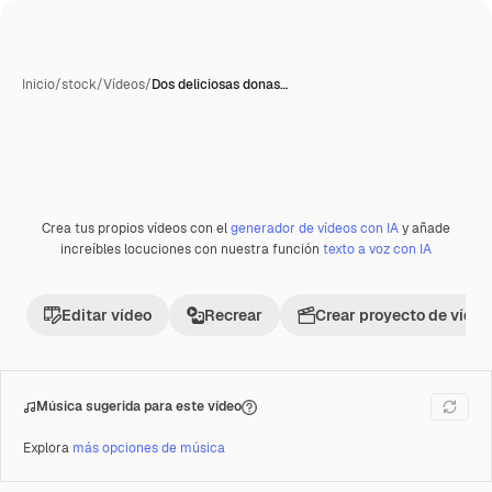
Inicio
/
stock
/
Vídeos
/
Dos deliciosas donas…
Crea tus propios vídeos con el
generador de vídeos con IA
y añade
Premium
increíbles locuciones con nuestra función
texto a voz con IA
Editar vídeo
Recrear
Crear proyecto de vídeo
Música sugerida para este vídeo
Explora
más opciones de música