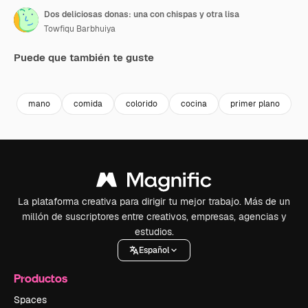
Dos deliciosas donas: una con chispas y otra lisa
Towfiqu Barbhuiya
Puede que también te guste
Premium
Premium
Premium
Premium
mano
comida
colorido
cocina
primer plano
c
La plataforma creativa para dirigir tu mejor trabajo. Más de un
millón de suscriptores entre creativos, empresas, agencias y
estudios.
Español
Productos
Spaces