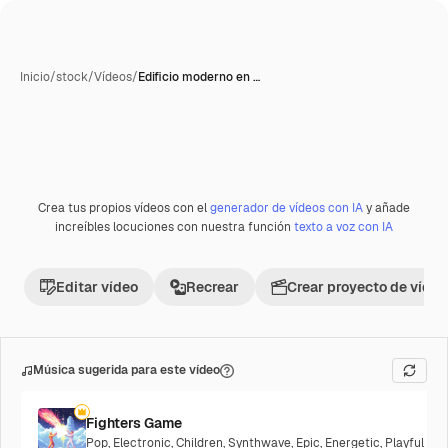
Inicio
/
stock
/
Vídeos
/
Edificio moderno en …
Crea tus propios vídeos con el
generador de vídeos con IA
y añade
Premium
increíbles locuciones con nuestra función
texto a voz con IA
Editar vídeo
Recrear
Crear proyecto de vídeo
Música sugerida para este vídeo
Fighters Game
Pop
,
Electronic
,
Children
,
Synthwave
,
Epic
,
Energetic
,
Playful