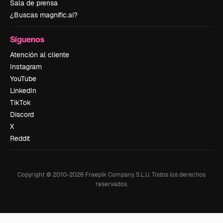
Sala de prensa
¿Buscas magnific.ai?
Síguenos
Atención al cliente
Instagram
YouTube
LinkedIn
TikTok
Discord
X
Reddit
Copyright © 2010-
2026
Freepik Company S.L.U.
Todos los derechos
reservados
.