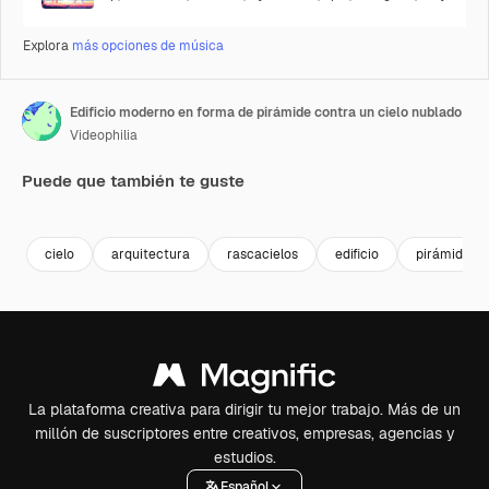
Explora
más opciones de música
Edificio moderno en forma de pirámide contra un cielo nublado
Videophilia
Puede que también te guste
Premium
Premium
Premium
Premium
cielo
arquitectura
rascacielos
edificio
pirámide
La plataforma creativa para dirigir tu mejor trabajo. Más de un
millón de suscriptores entre creativos, empresas, agencias y
estudios.
Español