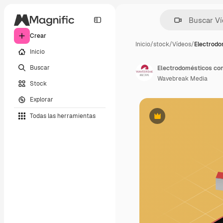
Crear
Inicio
/
stock
/
Vídeos
/
Electrodo
Inicio
Buscar
Electrodomésticos con
Wavebreak Media
Stock
Explorar
Todas las herramientas
Premium