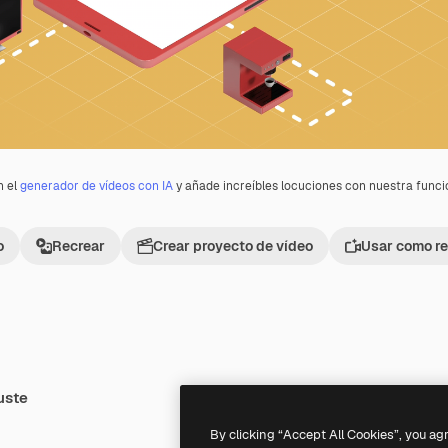
n el
generador de vídeos con IA
y añade increíbles locuciones con nuestra func
o
Recrear
Crear proyecto de vídeo
Usar como re
uste
Premium
Premium
By clicking “Accept All Cookies”, you ag