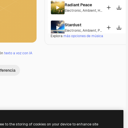
Radiant Peace
Electronic
,
Ambient
,
Happy
,
Peaceful
Stardust
Electronic
,
Ambient
,
Peaceful
,
Soulful
Explora
más opciones de música
Ozone
Electronic
,
Ambient
,
Corporate
,
Laid Ba
ión
texto a voz con IA
Ordel
ferencia
Electronic
,
Ambient
,
Laid Back
,
Peacefu
Nebula Nights
Electronic
,
Ambient
,
Peaceful
Londonderry Air
Electronic
,
Lounge
,
Ambient
,
Laid Back
Premium
Premium
Premium
Premium
ree to the storing of cookies on your device to enhance site