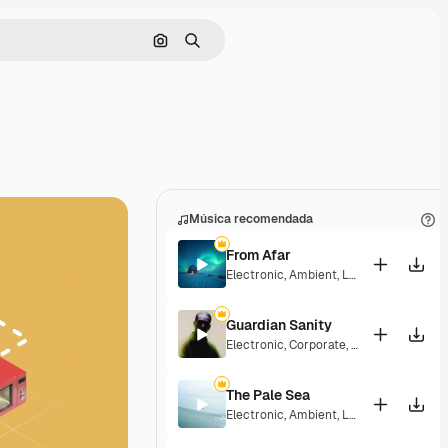
Buscar por imagen
Buscar
Música recomendada
From Afar
Electronic
,
Ambient
,
Laid Back
,
Peacefu
Guardian Sanity
Electronic
,
Corporate
,
Dramatic
,
Energe
The Pale Sea
Electronic
,
Ambient
,
Laid Back
,
Peacefu