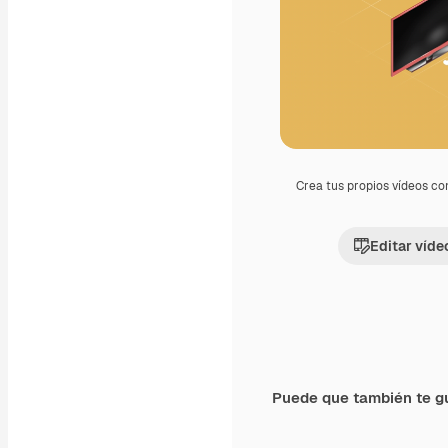
Crea tus propios vídeos co
Editar víde
Puede que también te g
Premium
Premium