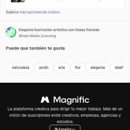
Explora
más opciones de música
Elegante ilustración artística con líneas florales
Whale Media Licensing
Puede que también te guste
Premium
Premium
Premium
Premium
Generado p
naturaleza
jardín
arte
flor
elegante
diseño
La plataforma creativa para dirigir tu mejor trabajo. Más de un
millón de suscriptores entre creativos, empresas, agencias y
estudios.
Español