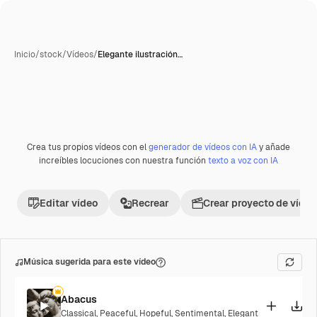
Inicio
/
stock
/
Vídeos
/
Elegante ilustración…
Generada con IA
Crea tus propios vídeos con el
generador de vídeos con IA
y añade
Premium
increíbles locuciones con nuestra función
texto a voz con IA
Editar vídeo
Recrear
Crear proyecto de vídeo
Música sugerida para este vídeo
Abacus
Classical
,
Peaceful
,
Hopeful
,
Sentimental
,
Elegant