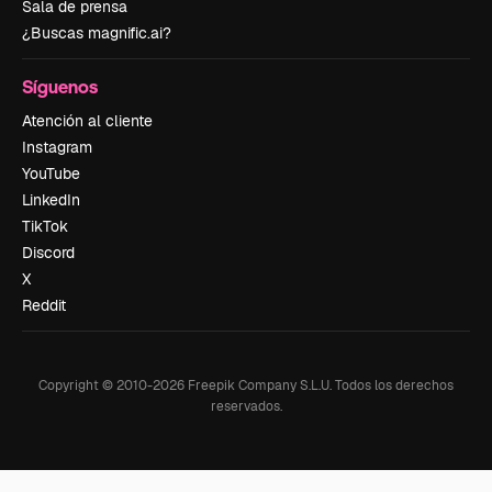
Sala de prensa
¿Buscas magnific.ai?
Síguenos
Atención al cliente
Instagram
YouTube
LinkedIn
TikTok
Discord
X
Reddit
Copyright © 2010-
2026
Freepik Company S.L.U.
Todos los derechos
reservados
.