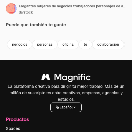
Elegantes mujeres de negocios trabajadores personajes de animación
djvstock
Puede que también te guste
Premium
Premium
Premium
Premium
negocios
personas
oficina
té
colaboración
g
La plataforma creativa para dirigir tu mejor trabajo. Más de un
millón de suscriptores entre creativos, empresas, agencias y
estudios.
Español
Productos
Spaces