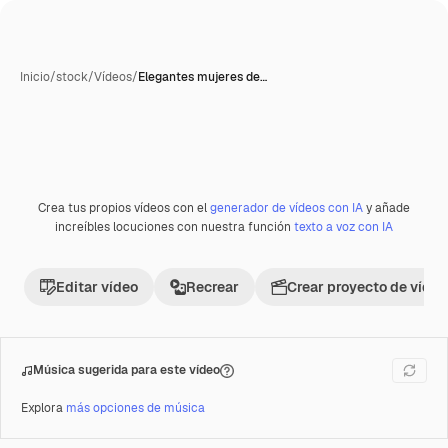
Inicio
/
stock
/
Vídeos
/
Elegantes mujeres de…
Crea tus propios vídeos con el
generador de vídeos con IA
y añade
Premium
increíbles locuciones con nuestra función
texto a voz con IA
Editar vídeo
Recrear
Crear proyecto de vídeo
Música sugerida para este vídeo
Explora
más opciones de música