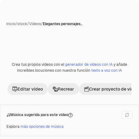
Inicio
/
stock
/
Vídeos
/
Elegantes personajes…
Crea tus propios vídeos con el
generador de vídeos con IA
y añade
Premium
increíbles locuciones con nuestra función
texto a voz con IA
Editar vídeo
Recrear
Crear proyecto de vídeo
Música sugerida para este vídeo
Explora
más opciones de música