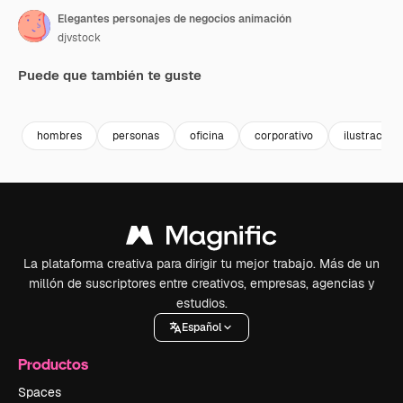
Elegantes personajes de negocios animación
djvstock
Puede que también te guste
Premium
Premium
Premium
Premium
hombres
personas
oficina
corporativo
ilustración
La plataforma creativa para dirigir tu mejor trabajo. Más de un
millón de suscriptores entre creativos, empresas, agencias y
estudios.
Español
Productos
Spaces