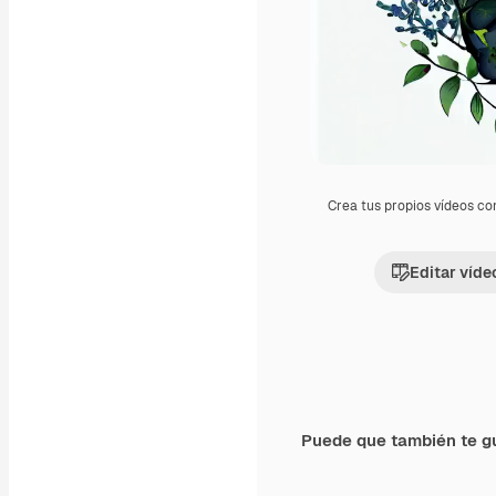
Crea tus propios vídeos co
Editar víde
Puede que también te g
Premium
Premium
Generado por IA