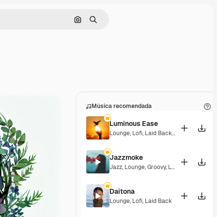
Buscar por imagen
Buscar
Música recomendada
Luminous Ease
Lounge
,
Lofi
,
Laid Back
,
Hopeful
Jazzmoke
Jazz
,
Lounge
,
Groovy
,
Laid Back
,
Elegan
Daitona
Lounge
,
Lofi
,
Laid Back