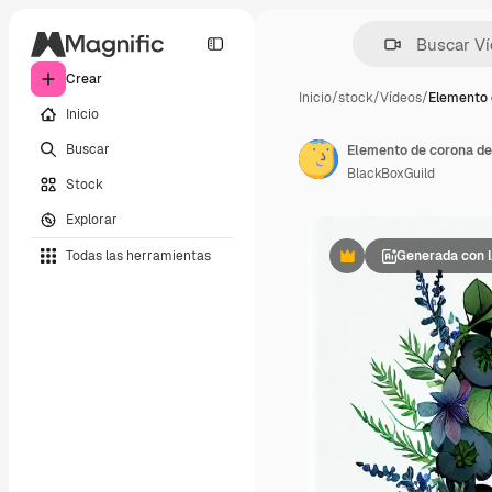
Crear
Inicio
/
stock
/
Vídeos
/
Elemento 
Inicio
Buscar
Elemento de corona de 
BlackBoxGuild
Stock
Explorar
Todas las herramientas
Generada con 
Premium