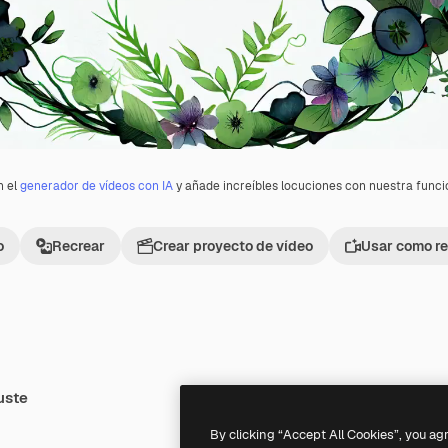
n el
generador de vídeos con IA
y añade increíbles locuciones con nuestra func
o
Recrear
Crear proyecto de vídeo
Usar como re
uste
Premium
Premium
By clicking “Accept All Cookies”, you ag