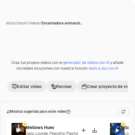
Inicio
/
stock
/
Vídeos
/
Encantadora animació…
Crea tus propios vídeos con el
generador de vídeos con IA
y añade
Premium
increíbles locuciones con nuestra función
texto a voz con IA
Editar vídeo
Recrear
Crear proyecto de vídeo
Música sugerida para este vídeo
Mellows Hues
Galac
Jazz
,
Lounge
,
Peaceful
,
Playful
Loung