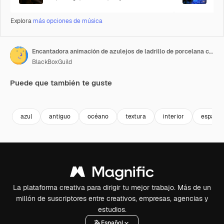
Explora
más opciones de música
Encantadora animación de azulejos de ladrillo de porcelana con predominio del color aguamarina
BlackBoxGuild
Puede que también te guste
Premium
Premium
Premium
Premium
azul
antiguo
océano
textura
interior
espacio
La plataforma creativa para dirigir tu mejor trabajo. Más de un
millón de suscriptores entre creativos, empresas, agencias y
estudios.
Español