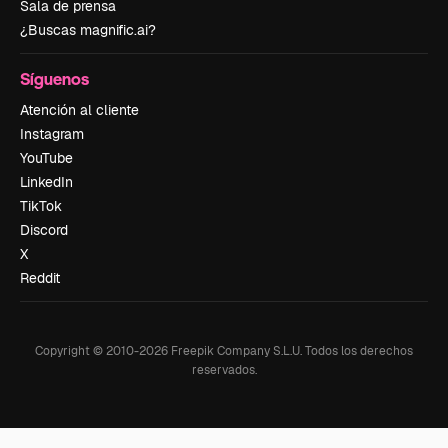
Sala de prensa
¿Buscas magnific.ai?
Síguenos
Atención al cliente
Instagram
YouTube
LinkedIn
TikTok
Discord
X
Reddit
Copyright © 2010-
2026
Freepik Company S.L.U.
Todos los derechos
reservados
.