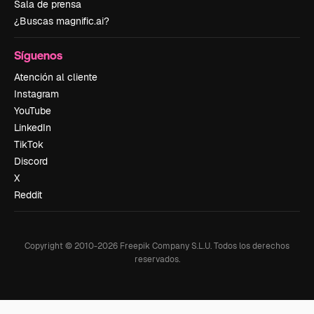
Sala de prensa
¿Buscas magnific.ai?
Síguenos
Atención al cliente
Instagram
YouTube
LinkedIn
TikTok
Discord
X
Reddit
Copyright © 2010-
2026
Freepik Company S.L.U.
Todos los derechos
reservados
.