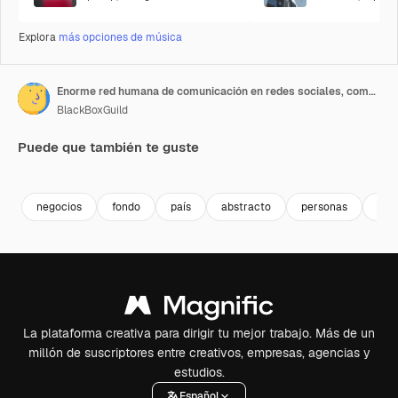
Explora
más opciones de música
Enorme red humana de comunicación en redes sociales, compartiendo ideas.
BlackBoxGuild
Puede que también te guste
Premium
Premium
Premium
Premium
negocios
fondo
país
abstracto
personas
cor
La plataforma creativa para dirigir tu mejor trabajo. Más de un
millón de suscriptores entre creativos, empresas, agencias y
estudios.
Español