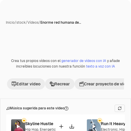
Inicio
/
stock
/
Vídeos
/
Enorme red humana de…
Crea tus propios vídeos con el
generador de vídeos con IA
y añade
Premium
increíbles locuciones con nuestra función
texto a voz con IA
Editar vídeo
Recrear
Crear proyecto de vídeo
Música sugerida para este vídeo
Skyline Hustle
Run It Heavy
Hip Hop
,
Energetic
Electronic
,
Hip Ho