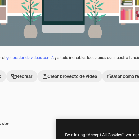
n el
generador de vídeos con IA
y añade increíbles locuciones con nuestra func
o
Recrear
Crear proyecto de vídeo
Usar como re
uste
Premium
Premium
By clicking “Accept All Cookies”, you ag