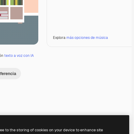
Explora
más opciones de música
ión
texto a voz con IA
ferencia
Premium
Premium
Premium
Premium
Generado por IA
ree to the storing of cookies on your device to enhance site