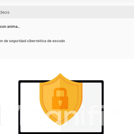
o con anima…
ón de seguridad cibernética de escudo