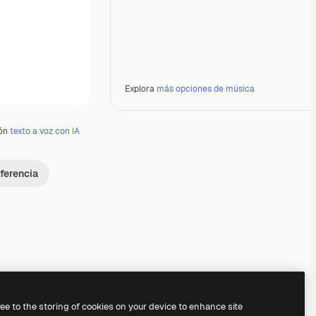
Explora
más opciones de música
ión
texto a voz con IA
ferencia
Premium
Premium
Premium
Premium
ree to the storing of cookies on your device to enhance site