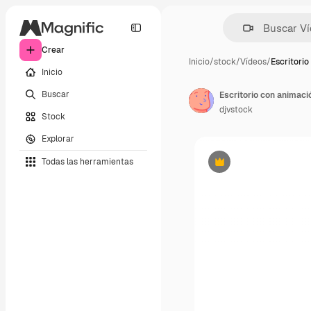
Crear
Inicio
/
stock
/
Vídeos
/
Escritori
Inicio
Buscar
Escritorio con animaci
djvstock
Stock
Explorar
Todas las herramientas
Premium