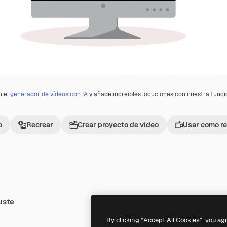
n el
generador de vídeos con IA
y añade increíbles locuciones con nuestra func
o
Recrear
Crear proyecto de vídeo
Usar como re
uste
Premium
Premium
By clicking “Accept All Cookies”, you ag