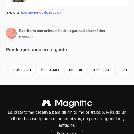
Explora
más opciones de música
Escritorio con animación de seguridad cibernética
djvstock
Puede que también te guste
Premium
Premium
Premium
Premium
protección
tecnología
monitor
ordenador
contra
La plataforma creativa para dirigir tu mejor trabajo. Más de un
millón de suscriptores entre creativos, empresas, agencias y
estudios.
Español