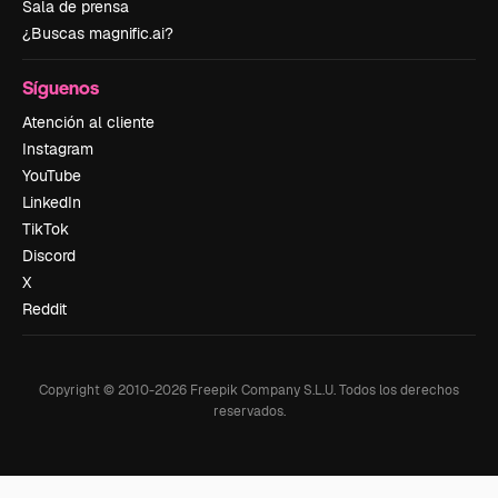
Sala de prensa
¿Buscas magnific.ai?
Síguenos
Atención al cliente
Instagram
YouTube
LinkedIn
TikTok
Discord
X
Reddit
Copyright © 2010-
2026
Freepik Company S.L.U.
Todos los derechos
reservados
.