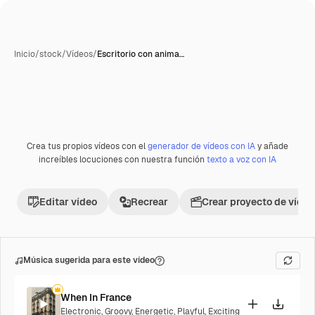
Inicio
/
stock
/
Vídeos
/
Escritorio con anima…
Crea tus propios vídeos con el
generador de vídeos con IA
y añade
Premium
increíbles locuciones con nuestra función
texto a voz con IA
Editar vídeo
Recrear
Crear proyecto de vídeo
Música sugerida para este vídeo
When In France
Electronic
,
Groovy
,
Energetic
,
Playful
,
Exciting