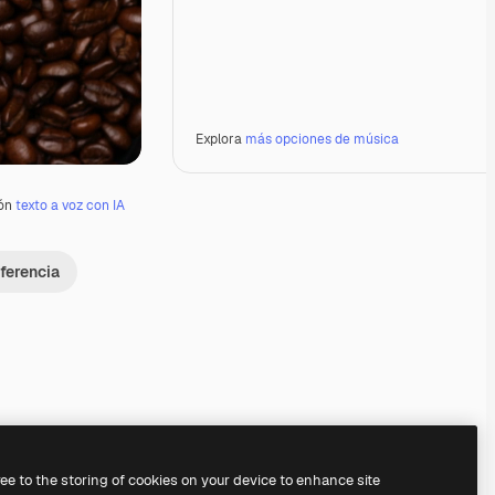
Explora
más opciones de música
ión
texto a voz con IA
ferencia
Premium
Premium
Premium
Premium
ree to the storing of cookies on your device to enhance site