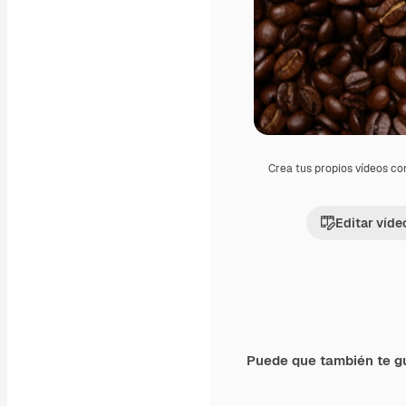
Crea tus propios vídeos co
Editar víde
Puede que también te g
Premium
Premium