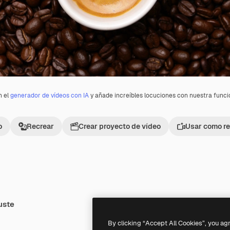
n el
generador de vídeos con IA
y añade increíbles locuciones con nuestra func
o
Recrear
Crear proyecto de vídeo
Usar como re
uste
Premium
Premium
By clicking “Accept All Cookies”, you ag