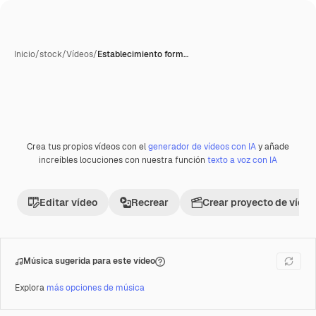
Inicio
/
stock
/
Vídeos
/
Establecimiento form…
Crea tus propios vídeos con el
generador de vídeos con IA
y añade
Premium
increíbles locuciones con nuestra función
texto a voz con IA
Editar vídeo
Recrear
Crear proyecto de vídeo
Música sugerida para este vídeo
Explora
más opciones de música