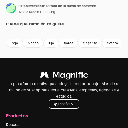
Establecimiento formal de la mesa de comedor
Whale Media Licensing
Puede que también te guste
Premium
Premium
Premium
Premium
Generado p
rojo
blanco
lujo
flores
elegante
evento
La plataforma creativa para dirigir tu mejor trabajo. Más de un
millón de suscriptores entre creativos, empresas, agencias y
estudios.
Español
Productos
Spaces