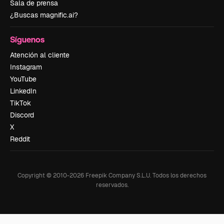
Sala de prensa
¿Buscas magnific.ai?
Síguenos
Atención al cliente
Instagram
YouTube
LinkedIn
TikTok
Discord
X
Reddit
Copyright © 2010-
2026
Freepik Company S.L.U.
Todos los derechos
reservados
.