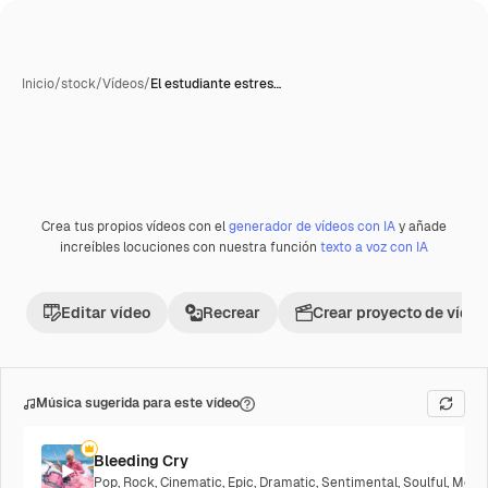
Inicio
/
stock
/
Vídeos
/
El estudiante estres…
Crea tus propios vídeos con el
generador de vídeos con IA
y añade
Premium
increíbles locuciones con nuestra función
texto a voz con IA
Editar vídeo
Recrear
Crear proyecto de vídeo
Música sugerida para este vídeo
Bleeding Cry
Pop
,
Rock
,
Cinematic
,
Epic
,
Dramatic
,
Sentimental
,
Soulful
,
Melan