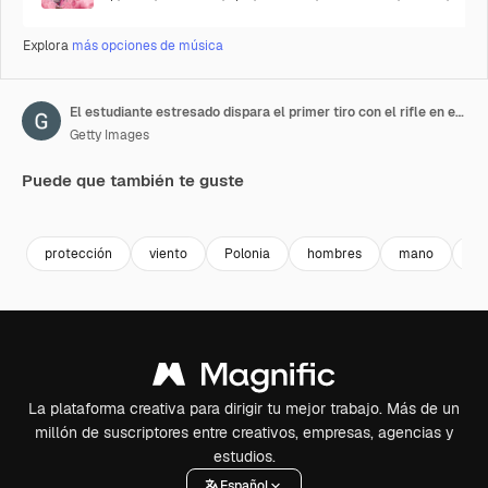
Explora
más opciones de música
El estudiante estresado dispara el primer tiro con el rifle en el polígono de tiro.
Getty Images
Puede que también te guste
Premium
Premium
Premium
Premium
protección
viento
Polonia
hombres
mano
os
La plataforma creativa para dirigir tu mejor trabajo. Más de un
millón de suscriptores entre creativos, empresas, agencias y
estudios.
Español