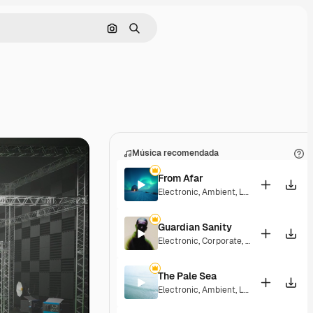
Buscar por imagen
Buscar
Música recomendada
From Afar
Electronic
,
Ambient
,
Laid Back
,
Peacefu
Guardian Sanity
Electronic
,
Corporate
,
Dramatic
,
Energe
The Pale Sea
Electronic
,
Ambient
,
Laid Back
,
Peacefu