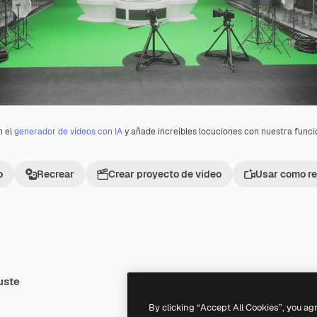
n el
generador de vídeos con IA
y añade increíbles locuciones con nuestra func
o
Recrear
Crear proyecto de vídeo
Usar como re
uste
Premium
Premium
By clicking “Accept All Cookies”, you ag