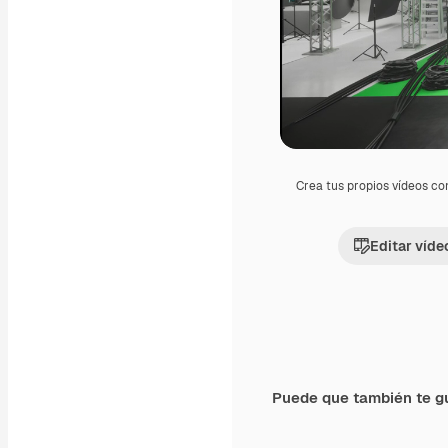
Crea tus propios vídeos co
Editar víde
Puede que también te g
Premium
Premium