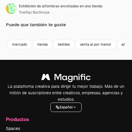
Exhibición de alfombras enrolladas en una tienda
Towfiqu Barbhuiya
Puede que también te guste
Premium
Premium
Premium
Premium
mercado
tienda
textiles
venta al por menor
alfom
La plataforma creativa para dirigir tu mejor trabajo. Más de un
millón de suscriptores entre creativos, empresas, agencias y
estudios.
Español
Productos
Spaces