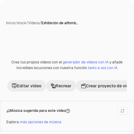
Inicio
/
stock
/
Vídeos
/
Exhibición de alfomb…
Crea tus propios vídeos con el
generador de vídeos con IA
y añade
Premium
increíbles locuciones con nuestra función
texto a voz con IA
Editar vídeo
Recrear
Crear proyecto de vídeo
Música sugerida para este vídeo
Explora
más opciones de música