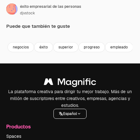
éxito empresarial de las personas
djvstock
Puede que también te guste
Premium
Premium
Premium
Premium
negocios
éxito
superior
progreso
empleado
La plataforma creativa para dirigir tu mejor trabajo. Más de un
millón de suscriptores entre creativos, empresas, agencias y
estudios.
Español
Productos
Spaces