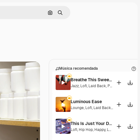
Buscar por imagen
Buscar
Música recomendada
Breathe This Sweet Moment
Jazz
,
Lofi
,
Laid Back
,
Peaceful
,
Sentime
Luminous Ease
Lounge
,
Lofi
,
Laid Back
,
Hopeful
This Is Just Your Dream
Lofi
,
Hip Hop
,
Happy
,
Laid Back
,
Peacefu