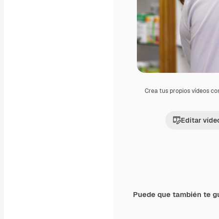
Crea tus propios vídeos co
Editar víde
Puede que también te g
Premium
Premium