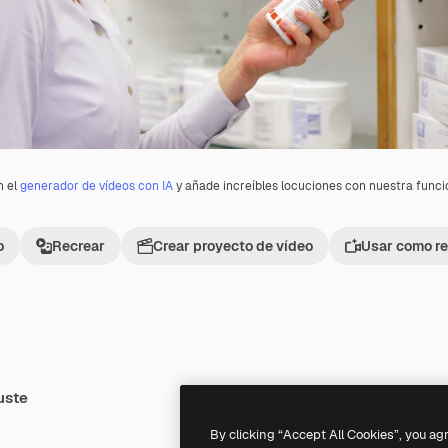
n el
generador de vídeos con IA
y añade increíbles locuciones con nuestra func
o
Recrear
Crear proyecto de vídeo
Usar como re
uste
Premium
Premium
By clicking “Accept All Cookies”, you ag