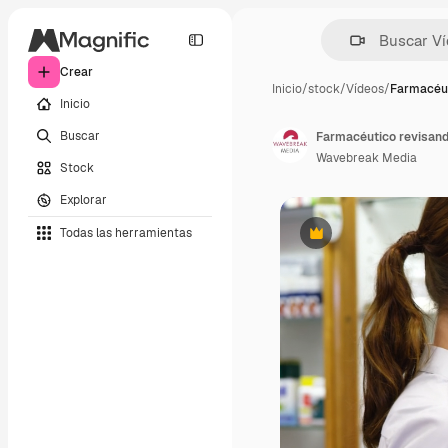
Crear
Inicio
/
stock
/
Vídeos
/
Farmacéut
Inicio
Buscar
Farmacéutico revisand
Wavebreak Media
Stock
Explorar
Todas las herramientas
Premium