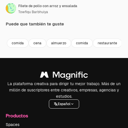
Filete de pollo con arroz y ensalada
Towfiqu Barbhuiya
Puede que también te guste
Premium
Premium
Premium
Premium
comida
cena
almuerzo
comida
restaurante
La plataforma creativa para dirigir tu mejor trabajo. Más de un
millón de suscriptores entre creativos, empresas, agencias y
estudios.
Español
Productos
Spaces