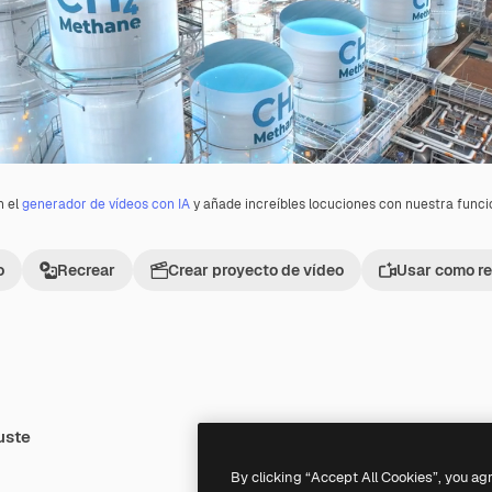
n el
generador de vídeos con IA
y añade increíbles locuciones con nuestra func
o
Recrear
Crear proyecto de vídeo
Usar como re
uste
Premium
Premium
By clicking “Accept All Cookies”, you ag