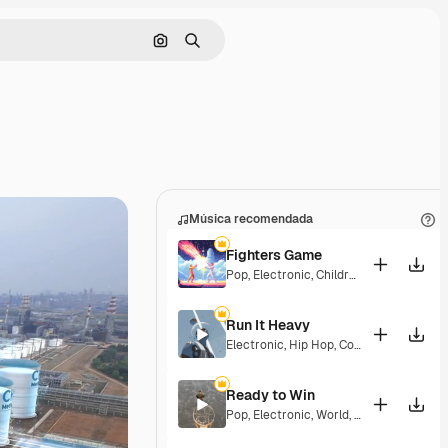
Buscar por imagen
Buscar
Música recomendada
Fighters Game
Pop
,
Electronic
,
Children
,
Synthwave
,
Ep
Run It Heavy
Electronic
,
Hip Hop
,
Corporate
,
Epic
,
En
Ready to Win
Pop
,
Electronic
,
World
,
Epic
,
Groovy
,
Ene