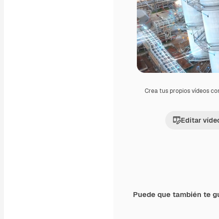
Crea tus propios vídeos co
Editar víde
Puede que también te g
Premium
Premium