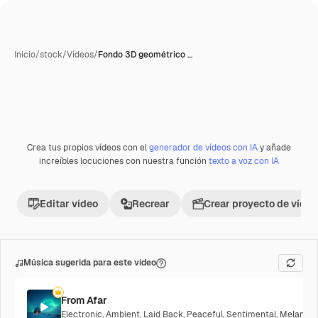
Inicio
/
stock
/
Vídeos
/
Fondo 3D geométrico …
Crea tus propios vídeos con el
generador de vídeos con IA
y añade
Premium
increíbles locuciones con nuestra función
texto a voz con IA
Editar vídeo
Recrear
Crear proyecto de vídeo
Música sugerida para este vídeo
From Afar
Electronic
,
Ambient
,
Laid Back
,
Peaceful
,
Sentimental
,
Melancho