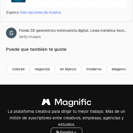
Explora
más opciones de música
Fondo 3D geométrico minimalista digital. Línea metálica tecnológica. Plantilla de diseño de lujo premium. Patrón suave animado
Getty Images
Puede que también te guste
Premium
Premium
Premium
Premium
colores
negocios
en blanco
moderno
elegancia
La plataforma creativa para dirigir tu mejor trabajo. Más de un
millón de suscriptores entre creativos, empresas, agencias y
estudios.
Español