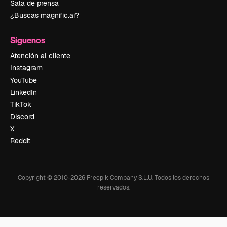
Sala de prensa
¿Buscas magnific.ai?
Síguenos
Atención al cliente
Instagram
YouTube
LinkedIn
TikTok
Discord
X
Reddit
Copyright © 2010-
2026
Freepik Company S.L.U.
Todos los derechos
reservados
.