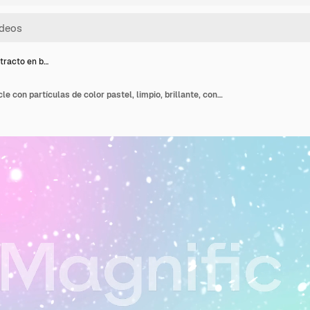
tracto en b…
Fondo abstracto en bucle con partículas de color pastel, limpio, brillante, con brillo, bokeh y polvo, para negocios