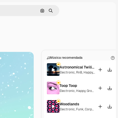
Buscar por imagen
Buscar
Música recomendada
Astronomical Twilight
Electronic
,
RnB
,
Happy
,
Groovy
,
Laid Ba
Toop Toop
Electronic
,
Happy
,
Groovy
,
Energetic
Woodlands
Electronic
,
Funk
,
Corporate
,
Happy
,
Gro