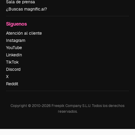
Sala de prensa
¿Buscas magnific.ai?
Síguenos
Atención al cliente
Instagram
YouTube
LinkedIn
TikTok
Discord
X
Reddit
Copyright © 2010-
2026
Freepik Company S.L.U.
Todos los derechos
reservados
.