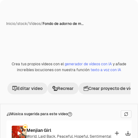
Inicio
/
stock
/
Vídeos
/
Fondo de adorno de m…
Crea tus propios vídeos con el
generador de vídeos con IA
y añade
Premium
increíbles locuciones con nuestra función
texto a voz con IA
Editar vídeo
Recrear
Crear proyecto de vídeo
Música sugerida para este vídeo
Menjian Girl
World
,
Laid Back
,
Peaceful
,
Hopeful
,
Sentimental