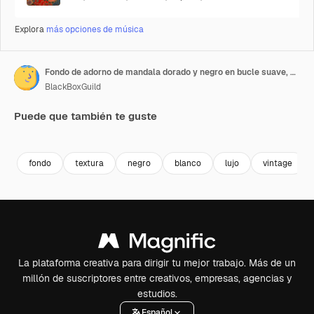
Explora
más opciones de música
Fondo de adorno de mandala dorado y negro en bucle suave, estilo árabe islámico para cualquier propósito
BlackBoxGuild
Puede que también te guste
Premium
Premium
Premium
Premium
fondo
textura
negro
blanco
lujo
vintage
La plataforma creativa para dirigir tu mejor trabajo. Más de un
millón de suscriptores entre creativos, empresas, agencias y
estudios.
Español