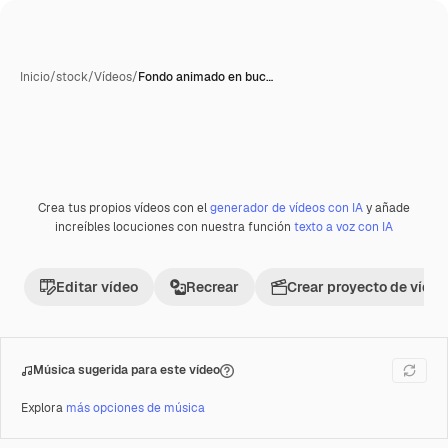
Inicio
/
stock
/
Vídeos
/
Fondo animado en buc…
Crea tus propios vídeos con el
generador de vídeos con IA
y añade
Premium
increíbles locuciones con nuestra función
texto a voz con IA
Editar vídeo
Recrear
Crear proyecto de vídeo
Música sugerida para este vídeo
Explora
más opciones de música