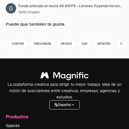
Fondo animado en bucle 4K 60FPS - Limones fluyendo horizontalmente y volteándose
Getty Images
Puede que también te guste
Premium
Premium
Premium
Premium
colores
naturaleza
verano
lujo
amarillo
comi
La plataforma creativa para dirigir tu mejor trabajo. Más de un
millón de suscriptores entre creativos, empresas, agencias y
estudios.
Español
Productos
Spaces