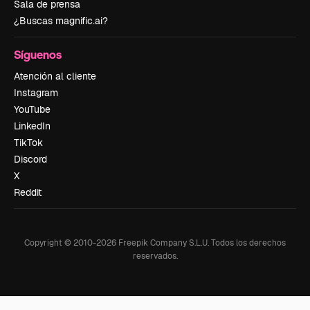
Sala de prensa
¿Buscas magnific.ai?
Síguenos
Atención al cliente
Instagram
YouTube
LinkedIn
TikTok
Discord
X
Reddit
Copyright © 2010-
2026
Freepik Company S.L.U.
Todos los derechos
reservados
.