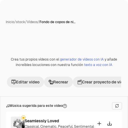
Inicio
/
stock
/
Vídeos
/
Fondo de copos de ni…
Crea tus propios vídeos con el
generador de vídeos con IA
y añade
Premium
increíbles locuciones con nuestra función
texto a voz con IA
Editar vídeo
Recrear
Crear proyecto de vídeo
Música sugerida para este vídeo
Seamlessly Loved
Classical
,
Cinematic
,
Peaceful
,
Sentimental