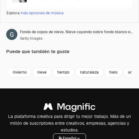
Explora
más opciones de música
Fondo de copos de nieve. Nieve cayendo sobre fondo blanco en primer plano. Fondo de Feliz Navidad o Feliz Año Nuevo. Resolución 4K
Getty Images
Puede que también te guste
invierno
nieve
tiempo
naturaleza
hielo
anoch
La plataforma creativa para dirigir tu mejor trabajo. Más de un
millón de suscriptores entre creativos, empresas, agencias y
estudios.
Español