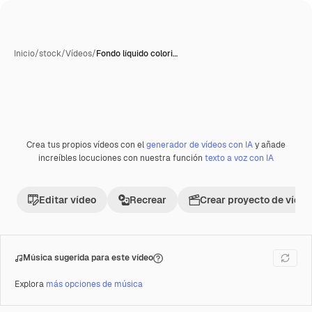
Inicio
/
stock
/
Vídeos
/
Fondo líquido colori…
Crea tus propios vídeos con el
generador de vídeos con IA
y añade
Premium
increíbles locuciones con nuestra función
texto a voz con IA
Editar vídeo
Recrear
Crear proyecto de vídeo
Música sugerida para este vídeo
Explora
más opciones de música