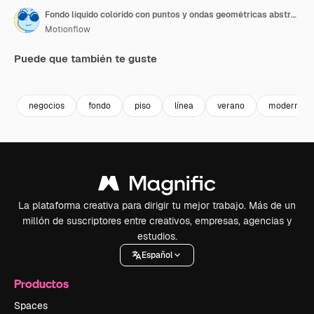
Fondo líquido colorido con puntos y ondas geométricas abstractas en movimiento
Motionflow
Puede que también te guste
Premium
Premium
Premium
Premium
negocios
fondo
piso
línea
verano
moderno
La plataforma creativa para dirigir tu mejor trabajo. Más de un
millón de suscriptores entre creativos, empresas, agencias y
estudios.
Español
Productos
Spaces