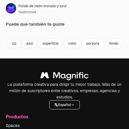
Fondo de neón morado y azul
flashmovie
Puede que también te guste
Premium
Premium
Premium
Premium
luz
azul
superficie
color
púrpura
fondo
La plataforma creativa para dirigir tu mejor trabajo. Más de un
millón de suscriptores entre creativos, empresas, agencias y
estudios.
Español
Productos
Spaces