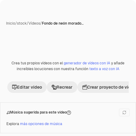
Inicio
/
stock
/
Vídeos
/
Fondo de neón morado…
Crea tus propios vídeos con el
generador de vídeos con IA
y añade
Premium
increíbles locuciones con nuestra función
texto a voz con IA
Editar vídeo
Recrear
Crear proyecto de vídeo
Música sugerida para este vídeo
Explora
más opciones de música