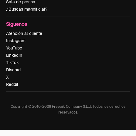
Sala de prensa
¿Buscas magnific.ai?
Síguenos
Atención al cliente
Instagram
YouTube
LinkedIn
TikTok
Discord
X
Reddit
Copyright © 2010-
2026
Freepik Company S.L.U.
Todos los derechos
reservados
.