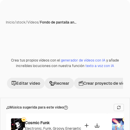
Inicio
/
stock
/
Vídeos
/
Fondo de pantalla an…
Crea tus propios vídeos con el
generador de vídeos con IA
y añade
Premium
increíbles locuciones con nuestra función
texto a voz con IA
Editar vídeo
Recrear
Crear proyecto de vídeo
Música sugerida para este vídeo
Cosmic Funk
F
Electronic
,
Funk
,
Groovy
,
Energetic
P