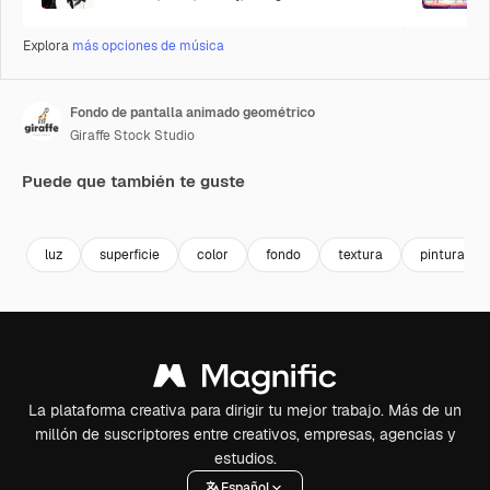
Explora
más opciones de música
Fondo de pantalla animado geométrico
Giraffe Stock Studio
Puede que también te guste
Premium
Premium
Premium
Premium
luz
superficie
color
fondo
textura
pintura
La plataforma creativa para dirigir tu mejor trabajo. Más de un
millón de suscriptores entre creativos, empresas, agencias y
estudios.
Español