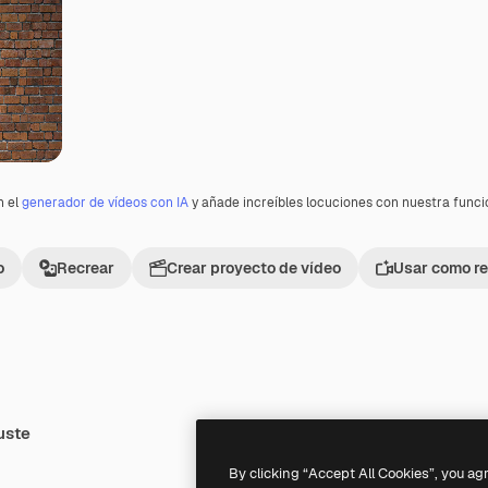
n el
generador de vídeos con IA
y añade increíbles locuciones con nuestra func
o
Recrear
Crear proyecto de vídeo
Usar como re
uste
Premium
Premium
By clicking “Accept All Cookies”, you ag