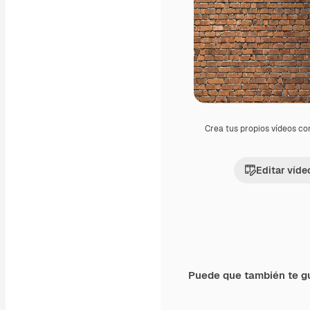
Crea tus propios vídeos co
Editar víde
Puede que también te g
Premium
Premium